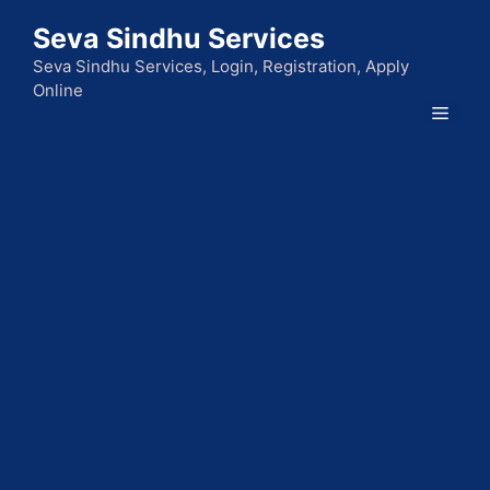
Skip
Seva Sindhu Services
to
content
Seva Sindhu Services, Login, Registration, Apply
Online
Men